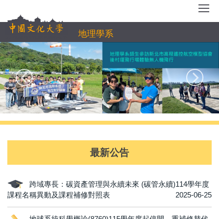
跳
到
主
地理學系
要
內
容
區
最新公告
跨域專長：碳資產管理與永續未來 (碳管永續)114學年度
課程名稱異動及課程補修對照表
2025-06-25
地球系統科學概論(8760)115學年度起停開，重補修替代