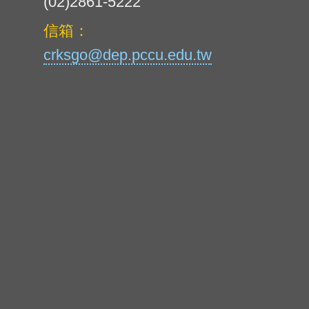
(02)2861-5222
信箱：
crksgo@dep.pccu.edu.tw